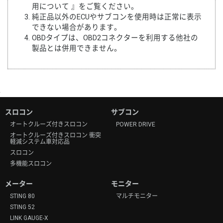
用について
』をご覧ください。
純正品以外のECUやサブコンを使用時は正常に表示
できない場合があります。
OBDタイプは、OBD2コネクターを利用する他社の
製品とは併用できません。
スロコン
サブコン
オートクルーズ付きスロコン
POWER DRIVE
オートクルーズ付きスロコン 衝突
軽減システム車対応品
スロコン
多機能スロコン
メーター
モニター
STING 80
マルチモニター
STING 52
LINK GAUGE-X